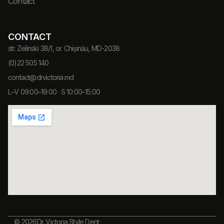
Contact
CONTACT
str. Zelinski 38/1, or. Chișinău, MD-2038
(0)22 505 140
contact@drvictoria.md
L–V 09:00–19:00 · S 10:00–15:00
© 2026Dr. Victoria Style Dent ·