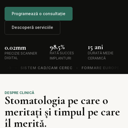
Programează o consultație
Descoperă serviciile
98
.5%
15
 ani
0.0
2
mm
RATĂ SUCCES
DURATĂ MEDIE
PRECIZIE SCANNER
DIGITAL
IMPLANTURI
CERAMICĂ
· SISTEM CAD/CAM CEREC · FORMARE EUROPEANĂ · 2.0
DESPRE CLINICĂ
Stomatologia pe care o
meritați și timpul pe care
îl merită.