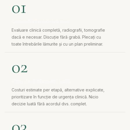
01
Consultație 60–90 min
Evaluare clinică completă, radiografii, tomografie
dacă e necesar. Discuție fără grabă. Plecați cu
toate întrebările lămurite și cu un plan preliminar.
02
Plan de tratament scris
Costuri estimate per etapă, alternative explicate,
prioritizare în funcție de urgența clinică. Nicio
decizie luată fără acordul dvs. complet.
03