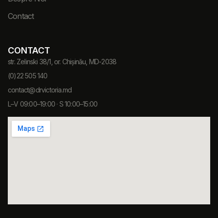
Contact
CONTACT
str. Zelinski 38/1, or. Chișinău, MD-2038
(0)22 505 140
contact@drvictoria.md
L–V 09:00–19:00 · S 10:00–15:00