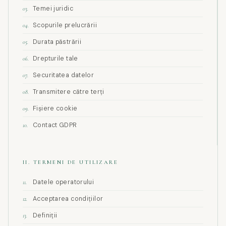
Temei juridic
03.
Scopurile prelucrării
04.
Durata păstrării
05.
Drepturile tale
06.
Securitatea datelor
07.
Transmitere către terți
08.
Fișiere cookie
09.
Contact GDPR
10.
II. TERMENI DE UTILIZARE
Datele operatorului
11.
Acceptarea condițiilor
12.
Definiții
13.