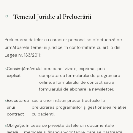
Temeiul Juridic al Prelucrării
03
Prelucrarea datelor cu caracter personal se efectuează pe
următoarele temeiuri juridice, în conformitate cu art. 5 din
Legea nr. 133/2011:
Consimțământul
al persoanei vizate, exprimat prin
explicit
completarea formularului de programare
online, a formularului de contact sau a
formularului de abonare la newsletter.
Executarea
sau a unor măsuri precontractuale, la
unui
prelucrarea programărilor și gestionarea relației
contract
cu pacienții.
Obligație
, în ceea ce privește datele din documentele
legală
medicale și financiar-contabile, care se păstrează