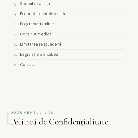
Scopul site-ului
14.
Proprietate intelectuală
15.
Programări online
16.
Conținut medical
17.
Limitarea răspunderii
18.
Legislație aplicabilă
19.
Contact
20.
I
DOCUMENTUL UNU
Politică de Confidențialitate