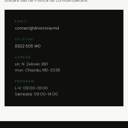
utilizare sau de Politica de confidențialitate:
EMAIL
contact@drvictoria.md
TELEFON
(0)22 505 140
ADRESĂ
str. N. Zelinski 38/1
mun. Chișinău, MD-2038
PROGRAM
L–V: 09:00–19:00
Sâmbătă: 09:00–14:00