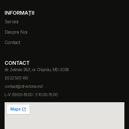
INFORMAȚII
Servicii
Despre Noi
Contact
CONTACT
str. Zelinski 38/1, or. Chișinău, MD-2038
(0)22 505 140
contact@drvictoria.md
L–V 09:00–19:00 · S 10:00–15:00