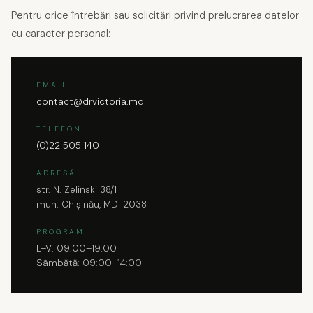
Pentru orice întrebări sau solicitări privind prelucrarea datelor
cu caracter personal:
EMAIL
contact@drvictoria.md
TELEFON
(0)22 505 140
ADRESĂ
str. N. Zelinski 38/1
mun. Chișinău, MD-2038
PROGRAM
L–V: 09:00–19:00
Sâmbătă: 09:00–14:00