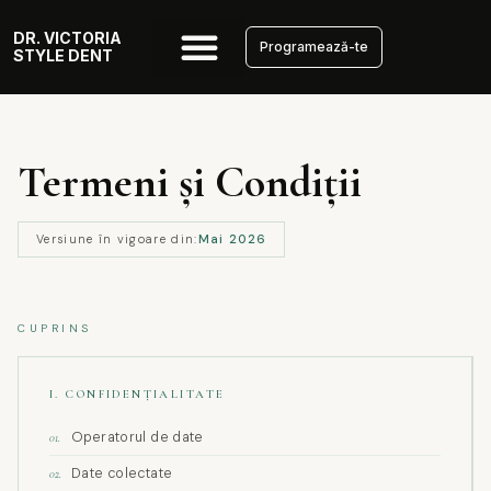
DR. VICTORIA
Programează-te
STYLE DENT
Termeni și Condiții
Versiune în vigoare din:
Mai 2026
CUPRINS
I. CONFIDENȚIALITATE
Operatorul de date
01.
Date colectate
02.