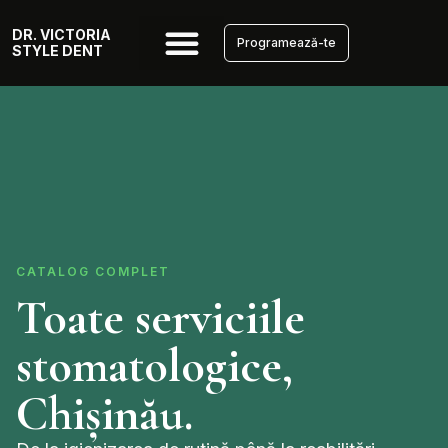
DR. VICTORIA
Programează-te
STYLE DENT
CATALOG COMPLET
Toate serviciile
stomatologice,
Chișinău.