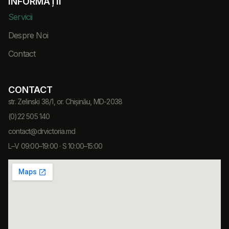
INFORMAȚII
Servicii
Despre Noi
Contact
CONTACT
str. Zelinski 38/1, or. Chișinău, MD-2038
(0)22 505 140
contact@drvictoria.md
L–V 09:00–19:00 · S 10:00–15:00