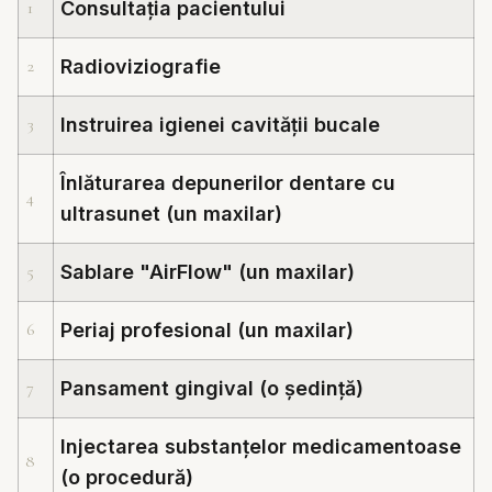
1
Consultația pacientului
2
Radioviziografie
3
Instruirea igienei cavității bucale
Înlăturarea depunerilor dentare cu
4
ultrasunet (un maxilar)
5
Sablare "AirFlow" (un maxilar)
6
Periaj profesional (un maxilar)
7
Pansament gingival (o ședință)
Injectarea substanțelor medicamentoase
8
(o procedură)