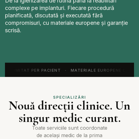
De la igienizarea de rutină până la reabilitări
complexe pe implanturi. Fiecare procedură
planificată, discutată și executată fără
compromisuri, cu materiale europene și garanție
scrisă.
 NELIMITAT PER PACIENT · MATERIALE EUROPENE CERTIF
SPECIALIZĂRI
Nouă direcții clinice. Un
singur medic curant.
Toate serviciile sunt coordonate
de același medic de la prima