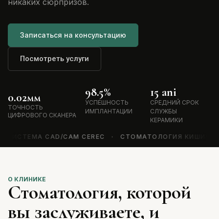
никаких сюрпризов.
Записаться на консультацию
Посмотреть услуги
98
.5%
15
 ani
0.0
2
мм
УСПЕШНОСТЬ
СРЕДНИЙ СРОК
ТОЧНОСТЬ
ИМПЛАНТАЦИИ
СЛУЖБЫ
ЦИФРОВОГО СКАНЕРА
КЕРАМИКИ
А CAD/CAM CEREC · СТОМАТОЛОГИЯ КИШИНЁВ С 2010 ·
О КЛИНИКЕ
Стоматология, которой
вы заслуживаете, и