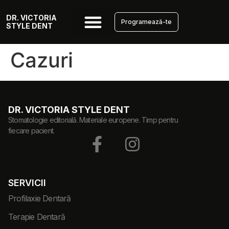
DR. VICTORIA
Programează-te
STYLE DENT
Cazuri
DR. VICTORIA STYLE DENT
Stomatologie editorială. Materiale europene. Timp pentru
fiecare pacient.
SERVICII
Profilaxie Dentară
Terapie Dentară