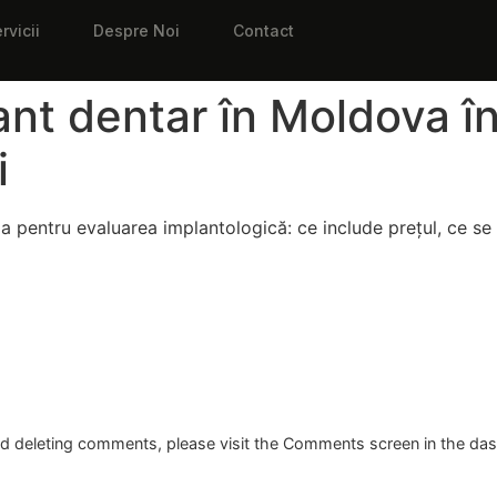
rvicii
Despre Noi
Contact
ant dentar în Moldova 
i
ma pentru evaluarea implantologică: ce include prețul, ce se 
and deleting comments, please visit the Comments screen in the da