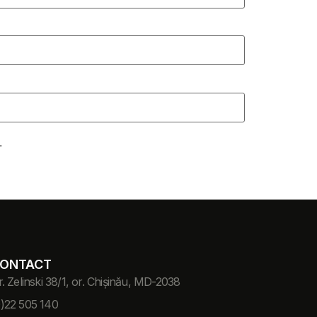
.
ONTACT
r. Zelinski 38/1, or. Chișinău, MD-2038
0)22 505 140