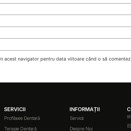
 în acest navigator pentru data viitoare când o să comentez
SERVICII
INFORMAȚII
C
st
Profilaxie Dentară
Servicii
(
Terapie Dentară
Despre Noi