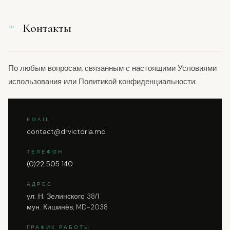
Контакты
20
По любым вопросам, связанным с настоящими Условиями
использования или Политикой конфиденциальности:
EMAIL
contact@drvictoria.md
ТЕЛЕФОН
(0)22 505 140
АДРЕС
ул. Н. Зелинского 38/1
мун. Кишинёв, MD-2038
ГРАФИК РАБОТЫ