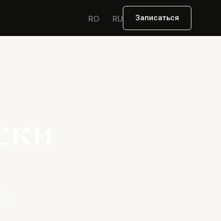
Записаться
RO
RU
ски
и