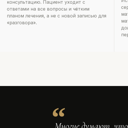
Ис
консультацию. Пациент уходит с
се
ответами на все вопросы и чётким
ма
планом лечения, а не с новой записью для
ма
«разговора».
до
пе
„Многие думают, что