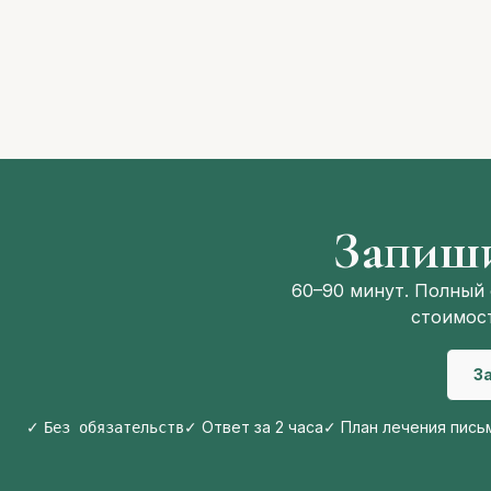
Запиши
60–90 минут. Полный 
стоимост
З
✓
✓ Ответ за 2 часа
✓ План лечения пись
Без обязательств