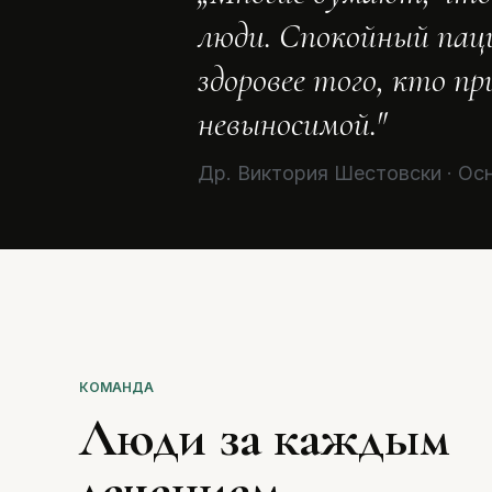
люди. Спокойный пац
здоровее того, кто п
невыносимой."
Др. Виктория Шестовски · Ос
КОМАНДА
Люди за каждым
лечением.