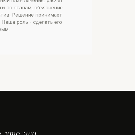
ный план лечения, расчёт
ти по этапам, объяснение
атив. Решение принимает
 Наша роль - сделать его
ным.
, что это