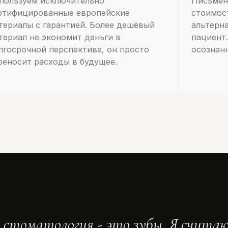
пользуем исключительно
Письмен
ртифицированные европейские
стоимос
териалы с гарантией. Более дешёвый
альтерн
териал не экономит деньги в
пациент.
лгосрочной перспективе, он просто
осознан
реносит расходы в будущее.
 стоматология - это зубы. Я считаю