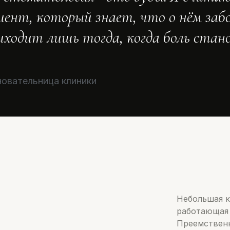
иент, который знает, что о нём заб
риходит лишь тогда, когда боль стан
новательница клиники
Небольшая к
работающая 
Преемственн