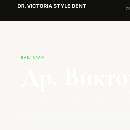
DR. VICTORIA STYLE DENT
У
ВАШ ВРАЧ
Др. Викт
Врач-стоматолог специалист · 25 лет опыта ·
Имплантология
Протезирование
Те