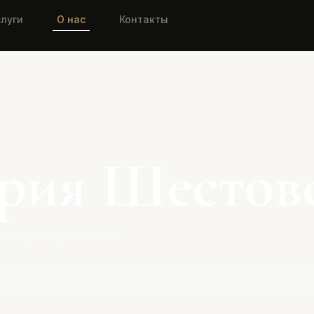
слуги
О нас
Контакты
ория Шестов
 Основатель клиники
рапевтическая стоматология
Эстетические реставраци